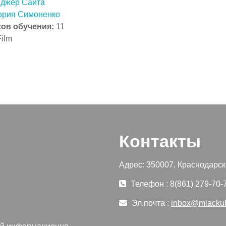
джер Сайта
ория Симоненко
сов обучения
:
11
ilm
Контакты
Адрес: 350007, Краснодарски
Телефон : 8(861) 279-70-
Эл.почта :
inbox@miacku