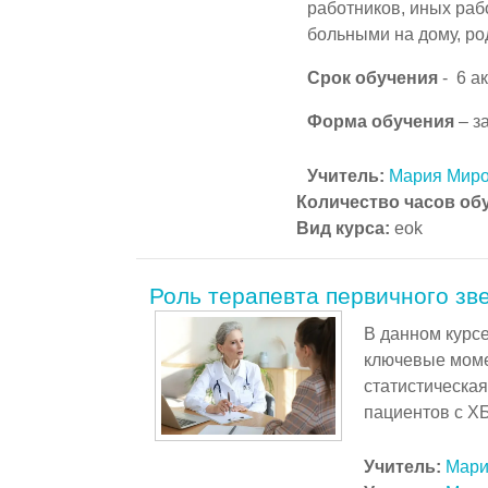
работников, иных раб
больными на дому, ро
Срок обучения
-
6 а
Форма обучения
– з
Учитель:
Мария Мир
Количество часов об
Вид курса
:
eok
Роль терапевта первичного зв
В данном курс
ключевые моме
статистическая
пациентов с Х
Учитель:
Мари