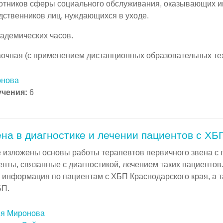
отников сферы социального обслуживания, оказывающих ин
дственников лиц, нуждающихся в уходе.
кадемических часов.
аочная (с применением дистанционных образовательных тех
онова
учения
:
6
ена в диагностике и лечении пациентов с ХБ
е изложены основы работы терапевтов первичного звена 
нты, связанные с диагностикой, лечением таких пациентов
 информация по пациентам с ХБП Краснодарского края, а т
БП.
я Миронова