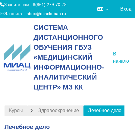
Звоните нам : 8(861) 279-70-78
Вход
Эл.почта :
inbox@miackuban.ru
Перейти к основному содержанию
СИСТЕМА
ДИСТАНЦИОННОГО
ОБУЧЕНИЯ ГБУЗ
В
«МЕДИЦИНСКИЙ
начало
ИНФОРМАЦИОННО-
АНАЛИТИЧЕСКИЙ
ЦЕНТР» МЗ КК
Курсы
Здравоохранение
Лечебное дело
Лечебное дело