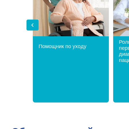
Рол
Помощник по уходу
пер
диа
пац