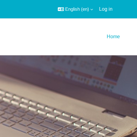
English ‎(en)‎
Log in
Home