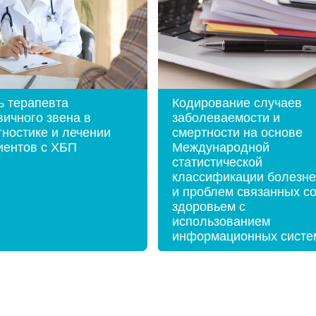
ь терапевта
Кодирование случаев
вичного звена в
заболеваемости и
гностике и лечении
смертности на основе
иентов с ХБП
Международной
статистической
классификации болезн
и проблем связанных с
здоровьем с
использованием
информационных систе