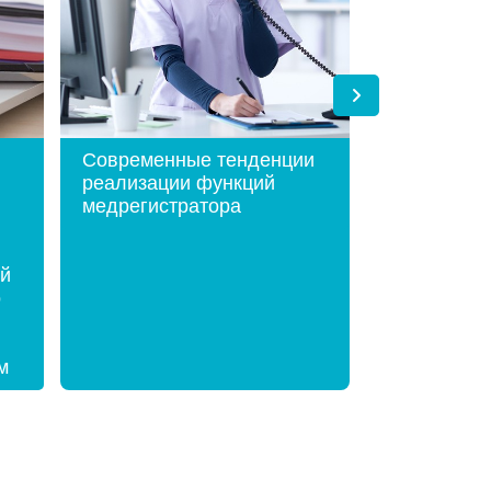
Современные тенденции
Этика и де
реализации функций
операторов
медрегистратора
центра
ей
о
м