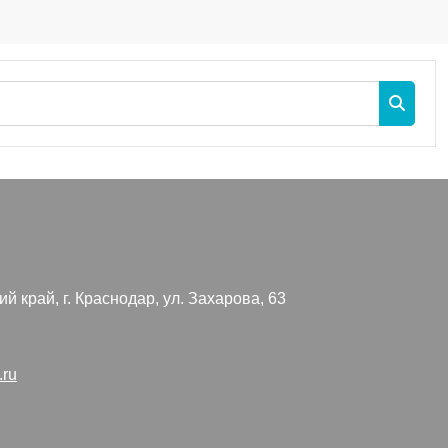
Search c
Search 
й край, г. Краснодар, ул. Захарова, 63
.ru